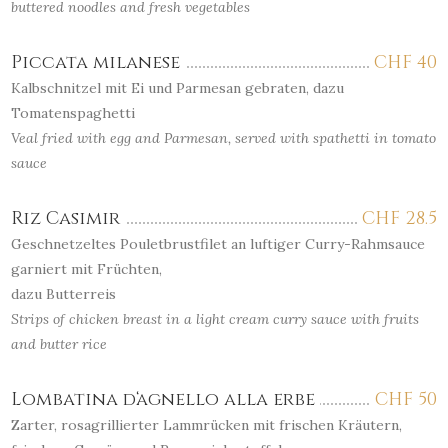
buttered noodles and fresh vegetables
Piccata milanese
CHF
40
Kalbschnitzel mit Ei und Parmesan gebraten, dazu
Tomatenspaghetti
Veal fried with egg and Parmesan, served with spathetti in tomato
sauce
Riz Casimir
CHF
28.5
Geschnetzeltes Pouletbrustfilet an luftiger Curry-Rahmsauce
garniert mit Früchten,
dazu Butterreis
Strips of chicken breast in a light cream curry sauce with fruits
and butter rice
Lombatina d‘agnello alla erbe
CHF
50
Zarter, rosagrillierter Lammrücken mit frischen Kräutern,