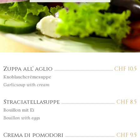
Zuppa all‘ aglio
CHF
10.5
Knoblauchcrèmesuppe
Garlicsoup with cream
Straciatellasuppe
CHF
8.5
Bouillon mit Ei
Bouillon with eggs
Crema di pomodori
CHF
9.5