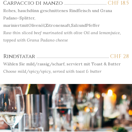
Carpaccio di manzo
CHF
18.5
Rohes, hauchdünn geschnittenes Rindfleisch und Grana
Padano-Splitter,
mariniertmitOlivenöl,Zitronensaft,SalzundPfeffer
Raw thin sliced beef marinated with olive Oil and lemonjuice,
topped with Grana Padano cheese
Rindstatar
CHF
28
Wählen Sie mild/rassig/scharf, serviert mit Toast & Butter
Choose mild/spicy/spicy, served with toast & butter