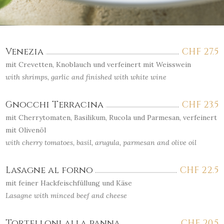
Venezia
CHF
27.5
mit Crevetten, Knoblauch und verfeinert mit Weisswein
with shrimps, garlic and finished with white wine
Gnocchi Terracina
CHF
23.5
mit Cherrytomaten, Basilikum, Rucola und Parmesan, verfeinert
mit Olivenöl
with cherry tomatoes, basil, arugula, parmesan and olive oil
Lasagne al forno
CHF
22.5
mit feiner Hackfeischfüllung und Käse
Lasagne with minced beef and cheese
Tortelloni alla panna
CHF
20.5