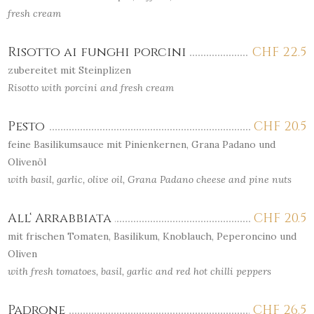
fresh cream
Risotto ai funghi porcini
CHF
22.5
zubereitet mit Steinplizen
Risotto with porcini and fresh cream
Pesto
CHF
20.5
feine Basilikumsauce mit Pinienkernen, Grana Padano und
Olivenöl
with basil, garlic, olive oil, Grana Padano cheese and pine nuts
All‘ Arrabbiata
CHF
20.5
mit frischen Tomaten, Basilikum, Knoblauch, Peperoncino und
Oliven
with fresh tomatoes, basil, garlic and red hot chilli peppers
Padrone
CHF
26.5