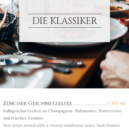
DIE KLASSIKER
Zürcher Geschnetzeltes
CHF
40
Kalbgeschnetzeltes an Champignon- Rahmsauce, Butterrösti
und frisches Gemüse
Veal strips served with a creamy mushroom sauce, hash browns